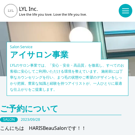
LYL Inc.
Live the life you love.
Love the life you live.
Salon Service
アイサロン事業
LYLのサロン事業では、「安心・安全・高品質」を徹底し、すべてのお
客様に安心してご利用いただける環境を整えています。 施術前には丁
寧なカウンセリングを行い、まつ毛の状態やご希望のデザインをしっ
かり把握。豊富な知識と経験を持つアイリストが、一人ひとりに最適
な仕上がりをご提案します。
ご予約について
SALON
2023/09/28
こんにちは HARISBeauSalonです！！