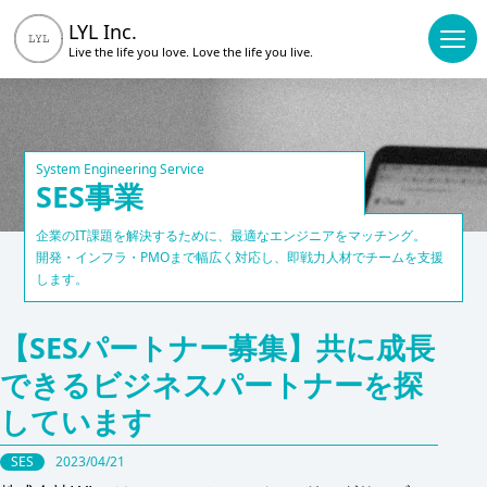
LYL Inc.
Live the life you love.
Love the life you live.
System Engineering Service
SES事業
企業のIT課題を解決するために、最適なエンジニアをマッチング。
開発・インフラ・PMOまで幅広く対応し、即戦力人材でチームを支援
します。
【SESパートナー募集】共に成長
できるビジネスパートナーを探
しています
SES
2023/04/21